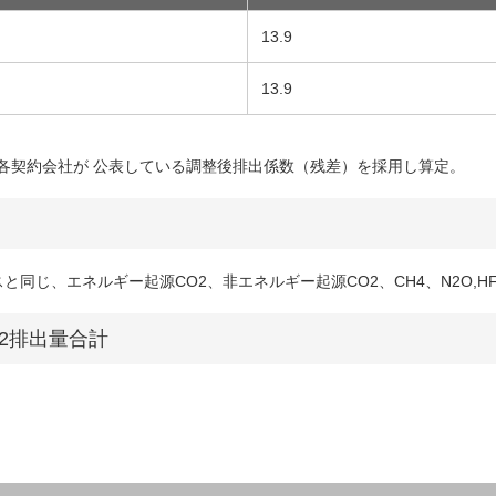
13.9
13.9
は各契約会社が 公表している調整後排出係数（残差）を採用し算定。
じ、エネルギー起源CO2、非エネルギー起源CO2、CH4、N2O,HFCs
O2排出量合計