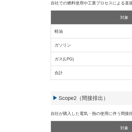
自社での燃料使用や工業プロセスによる直
対象
軽油
ガソリン
ガス(LPG)
合計
Scope2（間接排出）
自社が購入した電気・熱の使用に伴う間接
対象