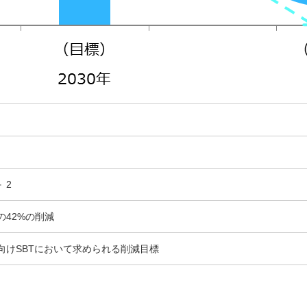
＋ 2
の42%の削減
向けSBTにおいて求められる削減目標