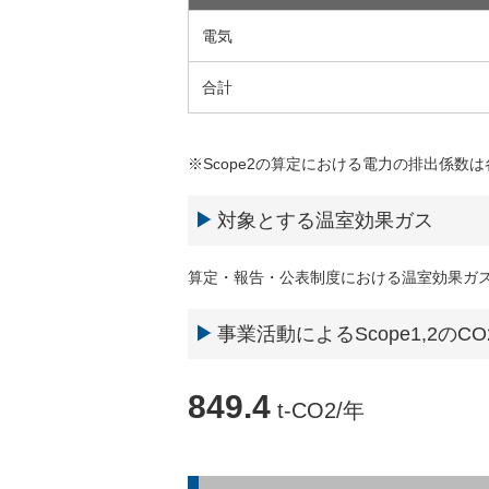
電気
合計
※Scope2の算定における電力の排出係数
対象とする温室効果ガス
算定・報告・公表制度における温室効果ガスと同
事業活動によるScope1,2のC
849.4
t-CO2/年