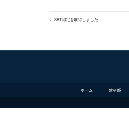
投
SBT認定を取得しました
稿
ナ
ビ
ゲ
ー
シ
ョ
ホーム
建材部
ン